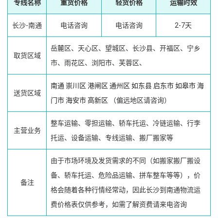
专线名称
重货价格
轻货价格
运输时效
长沙-南通
电话咨询
电话咨询
2-7天
岳麓区、天心区、望城区、长沙县、开福区、宁乡
取货区域
市、雨花区、浏阳市、芙蓉区、
南通
崇川区
港闸区
通州区
如东县
启东市
如皋市
海
送货区域
门市
海安市
高新区
（偏远地区请咨询）
整车运输、零担运输、轿车托运、冷链运输、行李
主营业务
托运、设备运输、专线运输、搬厂搬家等
由于市场环境及发货需求的不同（如搬家搬厂搬设
备、轿车托运、危险品运输、拼车整车等等），价
备注
格会随着各种行情经常动，因此长沙到南通物流运
费价格表仅供参考，如需了解资费请来电咨询