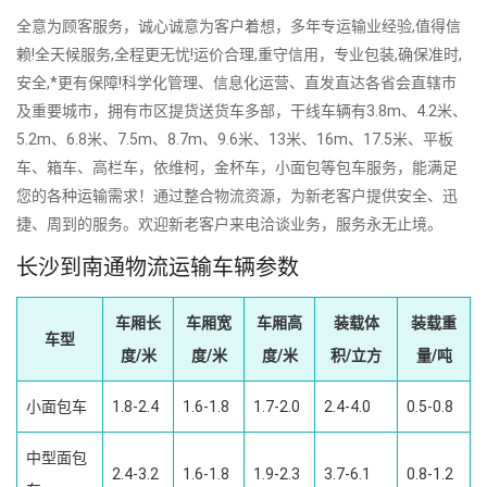
全意为顾客服务，诚心诚意为客户着想，多年专运输业经验,值得信
赖!全天候服务,全程更无忧!运价合理,重守信用，专业包装,确保准时,
安全,*更有保障!科学化管理、信息化运营、直发直达各省会直辖市
及重要城市，拥有市区提货送货车多部，干线车辆有3.8m、4.2米、
5.2m、6.8米、7.5m、8.7m、9.6米、13米、16m、17.5米、平板
车、箱车、高栏车，依维柯，金杯车，小面包等包车服务，能满足
您的各种运输需求！通过整合物流资源，为新老客户提供安全、迅
捷、周到的服务。欢迎新老客户来电洽谈业务，服务永无止境。
长沙到南通物流运输车辆参数
车厢长
车厢宽
车厢高
装载体
装载重
车型
度/米
度/米
度/米
积/立方
量/吨
小面包车
1.8-2.4
1.6-1.8
1.7-2.0
2.4-4.0
0.5-0.8
中型面包
2.4-3.2
1.6-1.8
1.9-2.3
3.7-6.1
0.8-1.2