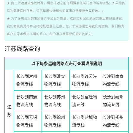
★ 由于货运运输比较特殊，请您托运之前仔细清点您所托运的所有物品；如果您的
货物需要临时存放，请尽早最快通知公司客服以便安排仓库存放。；
★ 为了提高长沙到南通货运专线服务质量，欢迎您对我们的服务提出意见或建议，
我们会认真对待并及时把处理意见汇报于您，非常感谢您对我们的支持，我们将为
客户的需求做出不懈的努力，您的满意就是我们前进的动力!
江苏线路查询
以下每条运输线路点击可查看详细说明
长沙到常州
长沙到淮安
长沙到连云港
长沙到南京
物流专线
物流专线
物流专线
物流专线
长沙到南通
长沙到苏州
长沙到宿迁物
长沙到泰州
物流专线
物流专线
流专线
物流专线
江
苏
长沙到无锡
长沙到徐州
长沙到盐城物
长沙到扬州
物流专线
物流专线
流专线
物流专线