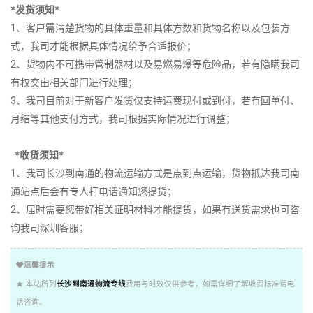
*发货须知*
1、客户需清楚货物的具体重量和具体方数和货物名称以及包装方
式，我司才能根据具体情况给予合适报价；
2、货物内不可携带管制器材以及易燃易爆等危险品，若有隐瞒我司
有权交由相关部门进行处理；
3、我司目前对于新客户发货仅支持运费现付或到付，若有回单付、
月结等其他支付方式，我司根据实际情况进行调整；
*收货须知*
1、我司长沙到南通的物流运输方式是点到点运输，货物抵达我司南
通站点后会有专人打电话通知您提货；
2、届时需要您带好相关证明材料才能提货，如果有送货需求也可咨
询我司深圳客服；
温馨提示
★ 本站所列
长沙到南通物流专线
费用与时效仅供参考，如需详细了解收费标准请电
话咨询。