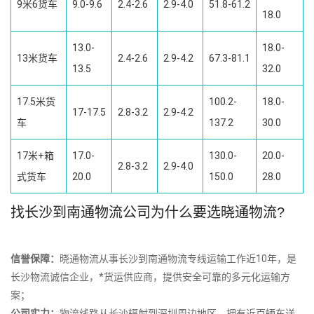
9米6货车
9.0-9.6
2.4-2.6
2.9-4.0
51.8-61.2
18.0
13.0-
18.0-
13米货车
2.4-2.6
2.9-4.2
67.3-81.1
13.5
32.0
17.5米货
100.2-
18.0-
17-17.5
2.8-3.2
2.9-4.2
车
137.2
30.0
17米+箱
17.0-
130.0-
20.0-
2.8-3.2
2.9-4.0
式货车
20.0
150.0
28.0
找长沙到南通物流公司为什么要选晓通物流?
信誉保障：
晓通物流从事长沙到南通物流专线运输工作近10年，是
长沙物流诚信企业，*货运供应商，提供安全可靠的多元化运输方
案；
公司实力：
物流线路从长沙辐射到深圳周边地区，拥有近百辆车送