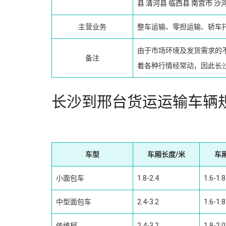
县
清河县
临西县
南宫市
沙
主营业务
整车运输、零担运输、轿车
由于市场环境及发货需求的
备注
着各种行情经常动，因此长
长沙到邢台货运运输车辆
车型
车厢长度/米
车
小面包车
1.8-2.4
1.6-1.8
中型面包车
2.4-3.2
1.6-1.8
依维柯
2.4-3.2
1.8-2.0