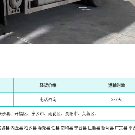
轻货价格
运输时效
电话咨询
2-7天
长沙县、开福区、宁乡市、雨花区、浏阳市、芙蓉区、
临城县
内丘县
柏乡县
隆尧县
任县
南和县
宁晋县
巨鹿县
新河县
广宗县
平