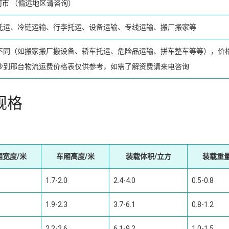
河市
（偏远地区请咨询）
托运、冷链运输、行李托运、设备运输、专线运输、搬厂搬家等
不同（如搬家搬厂搬设备、轿车托运、危险品运输、拼车整车等等），价
沙到邢台物流运费价格表仅供参考，如需了解资费请来电咨询
规格
厢宽度/米
车厢高度/米
装载体积/立方
装载重量
1.7-2.0
2.4-4.0
0.5-0.8
1.9-2.3
3.7-6.1
0.8-1.2
2.2-2.6
6.1-9.2
1.0-1.5