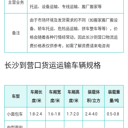
主营业务
托运、设备运输、专线运输、搬厂搬家等
由于市场环境及发货需求的不同（如搬家搬厂搬设
备、轿车托运、危险品运输、拼车整车等等），价
备注
格会随着各种行情经常动，因此长沙到营口物流运
费价格表仅供参考，如需了解资费请来电咨询
长沙到营口货运运输车辆规格
车厢长
车厢宽
车厢高
装载体
装载重
车型
度/米
度/米
度/米
积/立方
量/吨
小面包车
1.8-2.4
1.6-1.8
1.7-2.0
2.4-4.0
0.5-0.8
中型面包