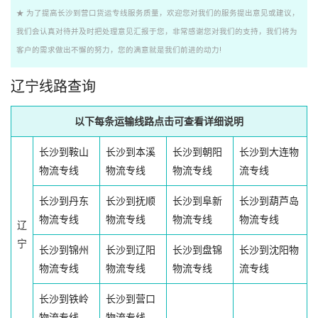
★ 为了提高长沙到营口货运专线服务质量，欢迎您对我们的服务提出意见或建议，
我们会认真对待并及时把处理意见汇报于您，非常感谢您对我们的支持，我们将为
客户的需求做出不懈的努力，您的满意就是我们前进的动力!
辽宁线路查询
以下每条运输线路点击可查看详细说明
长沙到鞍山
长沙到本溪
长沙到朝阳
长沙到大连物
物流专线
物流专线
物流专线
流专线
长沙到丹东
长沙到抚顺
长沙到阜新
长沙到葫芦岛
物流专线
物流专线
物流专线
物流专线
辽
宁
长沙到锦州
长沙到辽阳
长沙到盘锦
长沙到沈阳物
物流专线
物流专线
物流专线
流专线
长沙到铁岭
长沙到营口
物流专线
物流专线