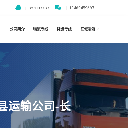
|
383093733
|
13469459697
公司简介
物流专线
货运专线
区域物流
县运输公司-长