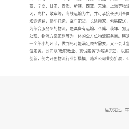
蒙、宁夏、甘肃、青海、新疆、西藏、天津、上海等物
闭，高栏，敞车等，专线运输为主，并可承接长沙到全
短途运输，轿车托运，空车配货，长途搬家，包装配送
为综合服务型的物流，是具备有运输、仓储、装卸、搬
处理、物流方案策划等为一体的全方位物流服务商。晓
一个细小的环节，做到尽可能满足顾客需要，又不会让
值服务。公司以“敬职敬业、真诚服务”为服务宗旨，以
创新，努力开创物流行业新楷模。随着公司业务扩展，
展。在此真诚期望能结识更多的合作伙伴，相信我们的
远。晓通物流拥有专线往返运输的网络优势，本着“立足
展目标。坚持“信誉、客户至上”的服务宗旨。为企业，
我司坚持“方便、安全、快捷、准时”的服务准则，实行“门
的管理，勤奋务实的工
2026-08-07 15:39:25
运力充足，车