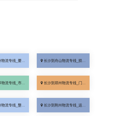
线_要几天到「专线查询」
长沙到舟山物流专线_损坏理赔「专业靠谱」
线_市县派送「专业可靠」
长沙到郑州物流专线_门到门配送「快运直达」
线_整车配货「全程直达」
长沙到荆州物流专线_运价行情「全境配送」