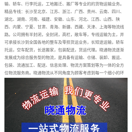
输、轿车、行李托运，工地搬迁、搬厂等专业的的货物运输业务。
精品专线：长沙至北京、江苏、浙江、广西、贵州、云南、四川、
湖北、湖南、河南、福建、安徽、山东、河北、江西、山西、陕
西、内蒙、宁夏、甘肃、青海、新疆、西藏、天津、上海等物流线
路。公司拥有半封闭，全封闭，高栏，敞车等，专线运输为主，并
可承接长沙到全国各地的整车及零担货运业务，长短途运输，轿车
托运，空车配货，长途搬家，包装配送，货运代理。晓通物流逐渐
发展成为综合服务型的物流，是具备有运输、仓储、装卸、搬运、
包装、流通加工、配送、信息处理、物流方案策划等为一体的全方
位物流服务商。晓通物流从不同角度为顾客考虑到每一个细小的环
节，做到尽可能满足顾客需要，又不会让您考虑费用上的负担，为
您带来超值服务。公司以“敬职敬业、真诚服务”为服务宗旨，以服务
用户为目标，积极探索，不断创新，努力开创物流行业新楷模。随
着公司业务扩展，公司不断朝集团化，规模化方向发展。在此真诚
期望能结识更多的合作伙伴，相信我们的强强联合将使我们的商路
越走越远。晓通物流拥有专线往返运输的网络优势，本着“立足物
流、内引外联、服务社会”的发展目标。坚持“信誉、客户至上”的服