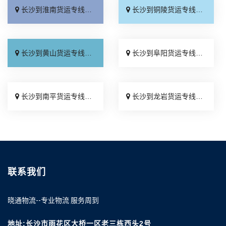
长沙到淮南货运专线_要多少钱「收费标准」
长沙到铜陵货运专线_放心物流「专线直达」
长沙到黄山货运专线_诚信经营「服务周到」
长沙到阜阳货运专线_准时到货「运费多少」
长沙到南平货运专线_诚信为先「全境到达」
长沙到龙岩货运专线_定点发车「省事省心」
联系我们
晓通物流--专业物流 服务周到
地址:长沙市雨花区大桥一区老三栋西头2号