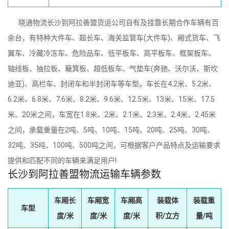
晓通物流长沙到阿拉善盟货运公司自有及挂靠长期合作车辆有百
余台，有特种大件车、超长车、海关监管车(大件车)、厢式货车、飞
翼车、冷藏冷冻车、危险品车、低平板车、高平板车、框架板车、
轴线板、抽拉板、簸箕板、超低板车、气垫车(奔驰、沃尔沃、斯坎
迪亚)、高栏车、封闭车和半封闭车等车型。车长在4.2米、5.2米、
6.2米、6.8米、7.6米、8.2米、9.6米、12.5米、13米、15米、17.5
米、20米之间，车宽在1.8米、2米、2.1米、2.3米、2.4米、2.45米
之间，承载重量在2吨、5吨、10吨、15吨、20吨、25吨、30吨、
32吨、35吨、100吨、500吨之间，可根据客户产品特点及运输要求
提供和匹配不同的车辆来满足用户!
长沙到阿拉善盟物流运输车辆参数
车厢长
车厢宽
车厢高
装载体
装载重
车型
度/米
度/米
度/米
积/立方
量/吨