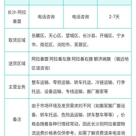
长沙-阿拉
电话咨询
电话咨询
2-7天
善盟
岳麓区、天心区、望城区、长沙县、开福区、宁乡
取货区域
市、雨花区、浏阳市、芙蓉区、
阿拉善盟
阿拉善左旗
阿拉善右旗
额济纳旗
（偏远地
送货区域
区请咨询）
整车运输、零担运输、轿车托运、冷链运输、行李
主营业务
托运、设备运输、专线运输、搬厂搬家等
由于市场环境及发货需求的不同（如搬家搬厂搬设
备、轿车托运、危险品运输、拼车整车等等），价
备注
格会随着各种行情经常动，因此长沙到阿拉善盟物
流运费价格表仅供参考，如需了解资费请来电咨询