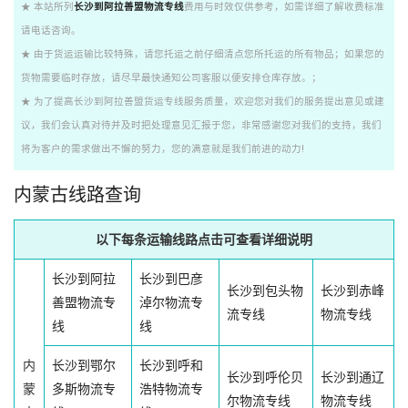
★ 本站所列
长沙到阿拉善盟物流专线
费用与时效仅供参考，如需详细了解收费标准
请电话咨询。
★ 由于货运运输比较特殊，请您托运之前仔细清点您所托运的所有物品；如果您的
货物需要临时存放，请尽早最快通知公司客服以便安排仓库存放。；
★ 为了提高长沙到阿拉善盟货运专线服务质量，欢迎您对我们的服务提出意见或建
议，我们会认真对待并及时把处理意见汇报于您，非常感谢您对我们的支持，我们
将为客户的需求做出不懈的努力，您的满意就是我们前进的动力!
内蒙古线路查询
以下每条运输线路点击可查看详细说明
长沙到阿拉
长沙到巴彦
长沙到包头物
长沙到赤峰
善盟物流专
淖尔物流专
流专线
物流专线
线
线
内
长沙到鄂尔
长沙到呼和
长沙到呼伦贝
长沙到通辽
蒙
多斯物流专
浩特物流专
尔物流专线
物流专线