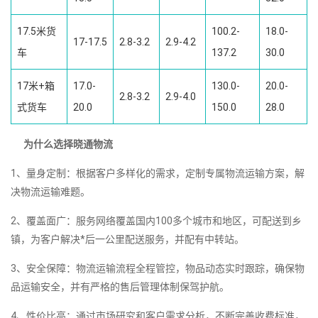
17.5米货
100.2-
18.0-
17-17.5
2.8-3.2
2.9-4.2
车
137.2
30.0
17米+箱
17.0-
130.0-
20.0-
2.8-3.2
2.9-4.0
式货车
20.0
150.0
28.0
为什么选择晓通物流
1、量身定制：根据客户多样化的需求，定制专属物流运输方案，解
决物流运输难题。
2、覆盖面广：服务网络覆盖国内100多个城市和地区，可配送到乡
镇，为客户解决*后一公里配送服务，并配有中转站。
3、安全保障：物流运输流程全程管控，物品动态实时跟踪，确保物
品运输安全，并有严格的售后管理体制保驾护航。
4、性价比高：通过市场研究和客户需求分析，不断完善收费标准，