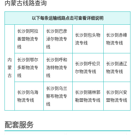
内蒙古线路查询
以下每条运输线路点击可查看详细说明
长沙到阿拉
长沙到巴彦
长沙到包头物
长沙到赤峰
善盟物流专
淖尔物流专
流专线
物流专线
线
线
内
长沙到鄂尔
长沙到呼和
长沙到呼伦贝
长沙到通辽
蒙
多斯物流专
浩特物流专
尔物流专线
物流专线
古
线
线
长沙到乌兰
长沙到乌海
长沙到锡林郭
长沙到兴安
察布物流专
物流专线
勒盟物流专线
盟物流专线
线
配套服务