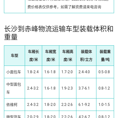
费价格表仅供参考，如需了解资费请来电咨询
长沙到赤峰物流运输车型装载体积和
重量
车厢长
车厢宽
车厢高
装载体
装载重
车型
度/米
度/米
度/米
积/立方
量/吨
小面包车
1.8-2.4
1.6-1.8
1.7-2.0
2.4-4.0
0.5-0.8
中型面包
2.4-3.2
1.6-1.8
1.9-2.3
3.7-6.1
0.8-1.2
车
依维柯
2.4-3.2
1.8-2.0
2.2-2.6
6.1-9.2
1.0-1.5
微型货车
2.0-2.9
1.8-2.0
2.2-2.6
4.2-6.7
0.8-1.2