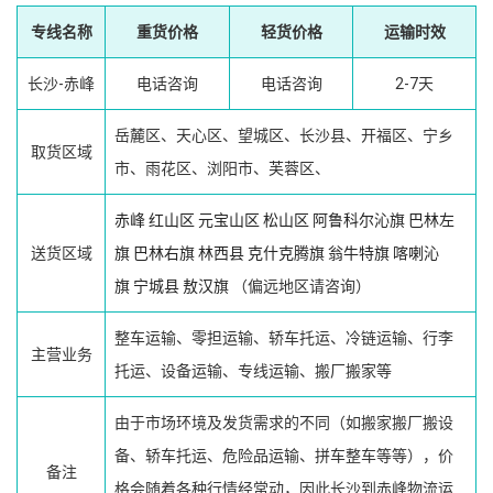
专线名称
重货价格
轻货价格
运输时效
长沙-赤峰
电话咨询
电话咨询
2-7天
岳麓区、天心区、望城区、长沙县、开福区、宁乡
取货区域
市、雨花区、浏阳市、芙蓉区、
赤峰
红山区
元宝山区
松山区
阿鲁科尔沁旗
巴林左
送货区域
旗
巴林右旗
林西县
克什克腾旗
翁牛特旗
喀喇沁
旗
宁城县
敖汉旗
（偏远地区请咨询）
整车运输、零担运输、轿车托运、冷链运输、行李
主营业务
托运、设备运输、专线运输、搬厂搬家等
由于市场环境及发货需求的不同（如搬家搬厂搬设
备、轿车托运、危险品运输、拼车整车等等），价
备注
格会随着各种行情经常动，因此长沙到赤峰物流运