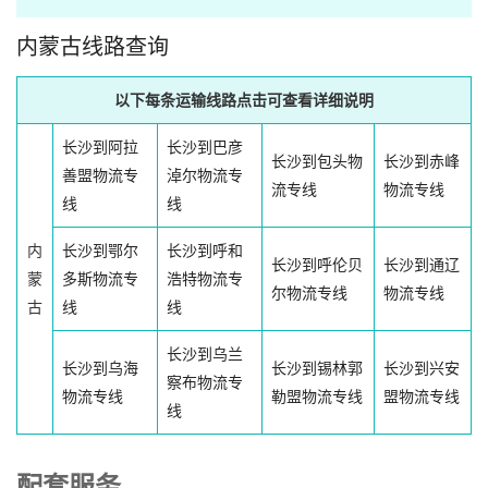
内蒙古线路查询
以下每条运输线路点击可查看详细说明
长沙到阿拉
长沙到巴彦
长沙到包头物
长沙到赤峰
善盟物流专
淖尔物流专
流专线
物流专线
线
线
内
长沙到鄂尔
长沙到呼和
长沙到呼伦贝
长沙到通辽
蒙
多斯物流专
浩特物流专
尔物流专线
物流专线
古
线
线
长沙到乌兰
长沙到乌海
长沙到锡林郭
长沙到兴安
察布物流专
物流专线
勒盟物流专线
盟物流专线
线
配套服务