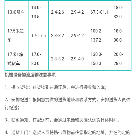
13.0-
18.0-
13米货车
2.4-2.6
2.9-4.2
67.3-81.1
13.5
32.0
17.5米货
100.2-
18.0-
17-17.5
2.8-3.2
2.9-4.2
车
137.2
30.0
17米+箱
17.0-
130.0-
20.0-
2.8-3.2
2.9-4.0
式货车
20.0
150.0
28.0
机械设备物流运输注意事项
1、接收货物：在货物到达通辽后，会进行接收和入库；
2、安排配送：根据您提供的送货地址和联系方式，安排送货人员进
行配送；
3、联系通知：在配送前，会通过电话和您确认送货具体时间；
4、送货上门：送货人员将携带货物前往您指定的地址，并在约定的