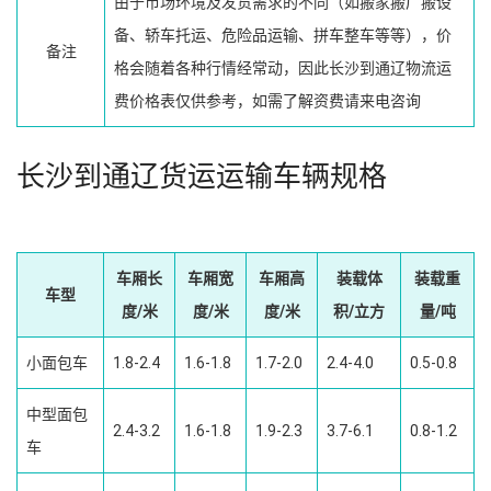
由于市场环境及发货需求的不同（如搬家搬厂搬设
备、轿车托运、危险品运输、拼车整车等等），价
备注
格会随着各种行情经常动，因此长沙到通辽物流运
费价格表仅供参考，如需了解资费请来电咨询
长沙到通辽货运运输车辆规格
车厢长
车厢宽
车厢高
装载体
装载重
车型
度/米
度/米
度/米
积/立方
量/吨
小面包车
1.8-2.4
1.6-1.8
1.7-2.0
2.4-4.0
0.5-0.8
中型面包
2.4-3.2
1.6-1.8
1.9-2.3
3.7-6.1
0.8-1.2
车